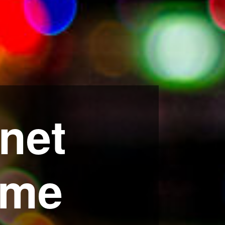
rnet
ome